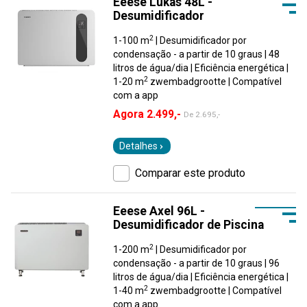
Eeese Lukas 48L -
Desumidificador
2
1-100 m
| Desumidificador por
condensação - a partir de 10 graus | 48
litros de água/dia | Eficiência energética |
2
1-20 m
zwembadgrootte | Compatível
com a app
Agora 2.499,-
De
2.695,-
Detalhes
Comparar este produto
Eeese Axel 96L -
Desumidificador de Piscina
2
1-200 m
| Desumidificador por
condensação - a partir de 10 graus | 96
litros de água/dia | Eficiência energética |
2
1-40 m
zwembadgrootte | Compatível
com a app