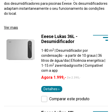
dos desumidificadores para piscinas Eeese. Os desumidificadores
adaptam instantaneamente o seu funcionamento às condições
do local.
Ver mais
Eeese Lukas 36L -
Desumidificador
2
1-80 m
| Desumidificador por
condensação - a partir de 10 graus | 36
litros de água/dia | Eficiência energética |
2
1-15 m
zwembadgrootte | Compatível
com a app
Agora 1.999,-
De
2.395,-
Detalhes
Comparar este produto