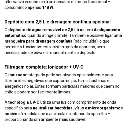
alternativa económica a um secador de roupa tradicional –
consumindo apenas
148 W
.
Depósito com 2,5 L e drenagem contínua opcional
O
depósito de água removível de 2,5 litros
tem
desligamento
automático
quando atinge o limite. Também é possível ligar uma
mangueira para drenagem contínua
(não incluída), o que
permite o funcionamento ininterrupto do aparelho, sem
necessidade de esvaziar manualmente o depósito.
Filtragem completa: Ionizador + UV-C
O
ionizador
integrado pode ser ativado opcionalmente para
libertar iões negativos que capturam pó, fumo, bactérias e
alergénios no ar. Estes formam partículas maiores que caem no
chão e podem ser facilmente limpas.
A
tecnologia UV-C
utiliza uma luz com comprimento de onda
específico para
neutralizar bactérias, vírus e microorganismos
nocivos
à medida que o ar circula no interior do aparelho –
proporcionando um ambiente mais saudável.