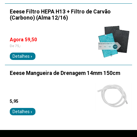
Eeese Filtro HEPA H13 + Filtro de Carvão
(Carbono) (Alma 12/16)
Agora 59,50
De
75,-
Detalhes
Eeese Mangueira de Drenagem 14mm 150cm
5,95
Detalhes