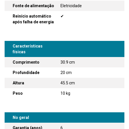
Fonte de alimentação
Eletricidade
Reinício automático
✔
após falha de energia
Características
físicas
Comprimento
30.9 cm
Profundidade
20 cm
Altura
45.5 cm
Peso
10 kg
No geral
Garantia (anos)
6