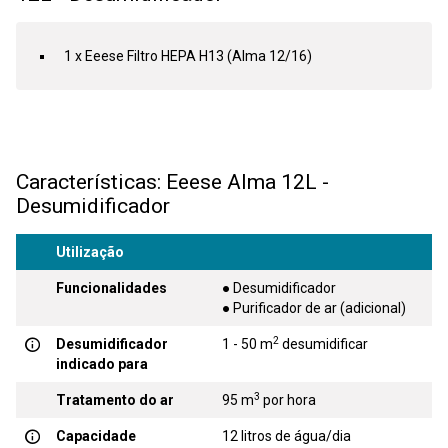
1 x Eeese Filtro HEPA H13 (Alma 12/16)
Características: Eeese Alma 12L -
Desumidificador
Utilização
Funcionalidades
● Desumidificador
● Purificador de ar (adicional)
2
Desumidificador
1 - 50 m
desumidificar
indicado para
3
Tratamento do ar
95 m
por hora
Capacidade
12 litros de água/dia