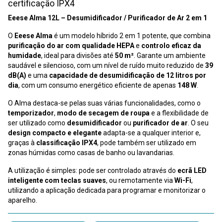
certificação IPX4
Eeese Alma 12L – Desumidificador / Purificador de Ar 2 em 1
O
Eeese Alma
é um modelo híbrido 2 em 1 potente, que combina
purificação do ar com qualidade HEPA
e
controlo eficaz da
humidade
, ideal para divisões até
50 m²
. Garante um ambiente
saudável e silencioso, com um nível de ruído muito reduzido de
39
dB(A)
e uma
capacidade de desumidificação de 12 litros por
dia
, com um consumo energético eficiente de apenas
148 W
.
O Alma destaca-se pelas suas várias funcionalidades, como o
temporizador
,
modo de secagem de roupa
e a flexibilidade de
ser utilizado como
desumidificador
ou
purificador de ar
. O seu
design compacto e elegante
adapta-se a qualquer interior e,
graças à
classificação IPX4
, pode também ser utilizado em
zonas húmidas como casas de banho ou lavandarias.
A utilização é simples: pode ser controlado através do
ecrã LED
inteligente com teclas suaves
, ou remotamente via
Wi-Fi
,
utilizando a aplicação dedicada para programar e monitorizar o
aparelho.