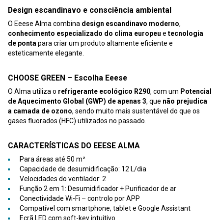
Design escandinavo e consciência ambiental
O Eeese Alma combina
design escandinavo moderno
,
conhecimento especializado do clima europeu
e
tecnologia
de ponta
para criar um produto altamente eficiente e
esteticamente elegante.
CHOOSE GREEN – Escolha Eeese
O Alma utiliza o
refrigerante ecológico R290
, com um
Potencial
de Aquecimento Global (GWP) de apenas 3
, que
não prejudica
a camada de ozono
, sendo muito mais sustentável do que os
gases fluorados (HFC) utilizados no passado.
CARACTERÍSTICAS DO EEESE ALMA
Para áreas até 50 m²
Capacidade de desumidificação: 12 L/dia
Velocidades do ventilador: 2
Função 2 em 1: Desumidificador + Purificador de ar
Conectividade Wi-Fi – controlo por APP
Compatível com smartphone, tablet e Google Assistant
Ecrã LED com soft-key intuitivo