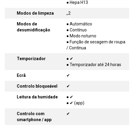
● Hepa H13
Modos de limpeza
,,2
Modos de
● Automático
desumidificação
● Contínuo
● Modo noturno
● Função de secagem de roupa
/ Contínua
Temporizador
● ✔
● Temporizador até 24 horas
Ecrã
✔
Controlo bloqueável
✔
Leitura da humidade
● ✔
● ✔ (app)
Controlo com
✔
smartphone / app