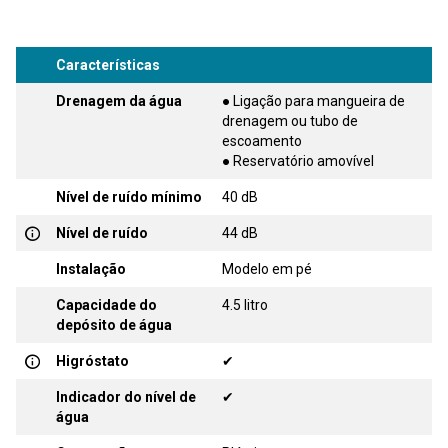
Características
Drenagem da água
● Ligação para mangueira de
drenagem ou tubo de
escoamento
● Reservatório amovível
Nível de ruído mínimo
40 dB
Nível de ruído
44 dB
Instalação
Modelo em pé
Capacidade do
4.5 litro
depósito de água
Higróstato
✔
Indicador do nível de
✔
água