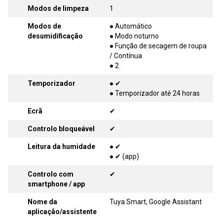
Modos de limpeza
1
Modos de
● Automático
desumidificação
● Modo noturno
● Função de secagem de roupa
/ Contínua
● 2
Temporizador
● ✔
● Temporizador até 24 horas
Ecrã
✔
Controlo bloqueável
✔
Leitura da humidade
● ✔
● ✔ (app)
Controlo com
✔
smartphone / app
Nome da
Tuya Smart, Google Assistant
aplicação/assistente