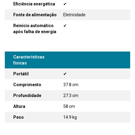
Eficiência energética
✔
Fonte de alimentação
Eletricidade
Reinício automático
✔
após falha de energia
Características
físicas
Portátil
✔
Comprimento
37.8 cm
Profundidade
27.3 cm
Altura
58 cm
Peso
14.9 kg