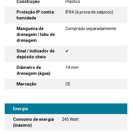
Construção
Plástico
Proteção IP contra
IPX4 (à prova de salpicos)
humidade
Mangueira de
Comprado separadamente
drenagem / tubo de
drenagem
Sinal / indicador de
✔
depósito cheio
Diâmetro de
14 mm
drenagem (água)
Marcação
CE
Energia
Consumo de energia
245 Watt
(máximo)