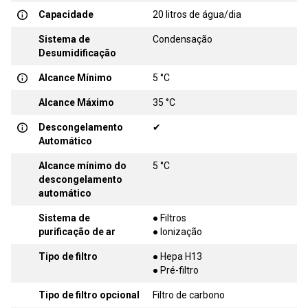
Capacidade
20 litros de água/dia
Sistema de
Condensação
Desumidificação
Alcance Mínimo
5 °C
Alcance Máximo
35 °C
Descongelamento
✔
Automático
Alcance mínimo do
5 °C
descongelamento
automático
Sistema de
● Filtros
purificação de ar
● Ionização
Tipo de filtro
● Hepa H13
● Pré-filtro
Tipo de filtro opcional
Filtro de carbono